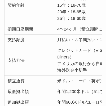
契約年齢
15年：18-70歳
20年：18-65歳
25年：18-60歳
初期口座期間
4〜24ヶ月（積立期間に
支払頻度
月払い・四半期払い・半
クレジットカード（VISA、Mas
Diners）
支払方法
アメリカの銀行から自動
海外送金小切手
積立通貨
米ドル・ユーロ・英ポン
最低拠出額
年間1,200米ドル（5年
追加拠出額
年間600米ドル/ユーロ/