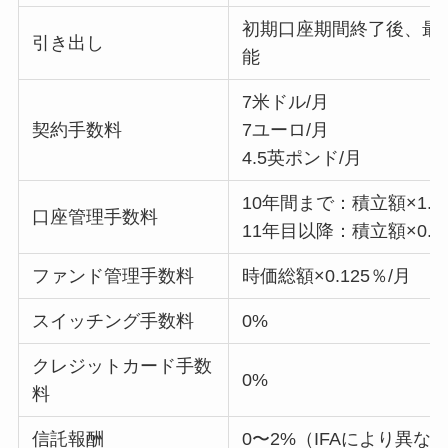
初期口座期間終了後、最
引き出し
能
7米ドル/月
契約手数料
7ユーロ/月
4.5英ポンド/月
10年間まで：積立額×1.9
口座管理手数料
11年目以降：積立額×0.3
ファンド管理手数料
時価総額×0.125％/月
スイッチング手数料
0%
クレジットカード手数
0%
料
信託報酬
0〜2%（IFAにより異な