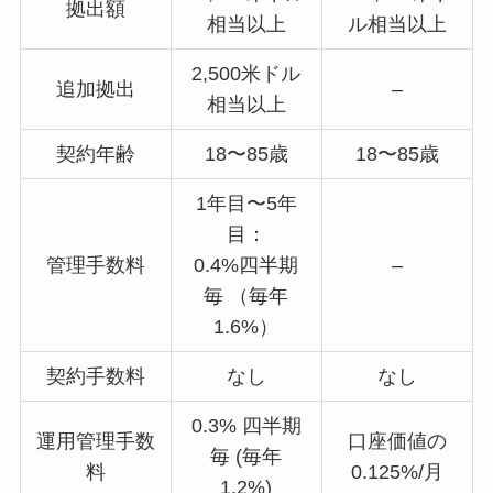
拠出額
相当以上
ル相当以上
2,500米ドル
追加拠出
–
相当以上
契約年齢
18〜85歳
18〜85歳
1年目〜5年
目：
管理手数料
0.4%四半期
–
毎 （毎年
1.6%）
契約手数料
なし
なし
0.3% 四半期
運用管理手数
口座価値の
毎 (毎年
料
0.125%/月
1.2%)